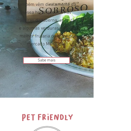
também vêm diretamente da
nossa horta que fica nas
traseiras da taberna, as frutas
e algumas verduras vêm da
melhor frutaria da vila e do
mercado Municipal.
Sabe mais
PET FRIENDLY