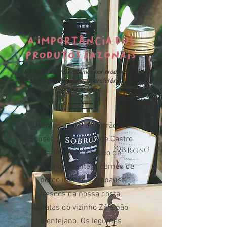
A importância dos
produtos sazonais
Na nossa cozinha optamos por produtos que
sejam portugueses e, de preferência, de
produção local.
Usamos azeite do Torrão, de
Sousel, sal marinho de Castro
Marim, Grão de Bico de
Ferreira do Alentejo, carnes de
porco ibérico, carapaus
frescos da nossa costa,
batatas do vizinho Zé e pão
alentejano. Os legumes