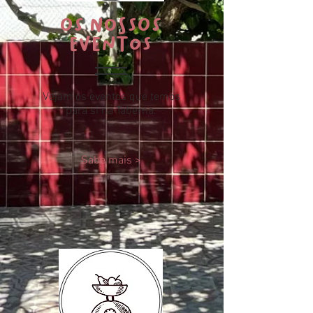
OS NOSSOS
Eventos
Vejam os eventos que temos
para si na Taberna.
Sabe mais >