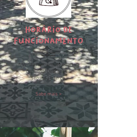
Horário de
Funcionamento
A Venda funciona de quarta a
domingo. Descanso à
segunda e terça.
Sabe mais >