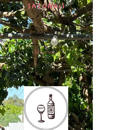
SAZONAIS
Do inverno ao verão nosso
cardápio muda com a
estação.
Sabe mais >