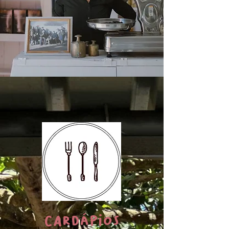
CardápioS